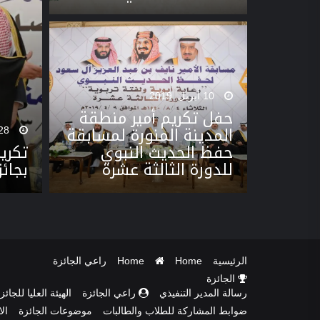
10 أبريل, 2019
حفل تكريم أمير منطقة
المدينة المنورة لمسابقة
28 فبراير, 2018
حفظ الحديث النبوي
تكري
للدورة الثالثة عشرة
بجائز
الرئيسية
Home
Home
راعي الجائزة
الجائزة
رسالة المدير التنفيذي
راعي الجائزة
الهيئة العليا للجائز
ضوابط المشاركة للطلاب والطالبات
موضوعات الجائزة
ال