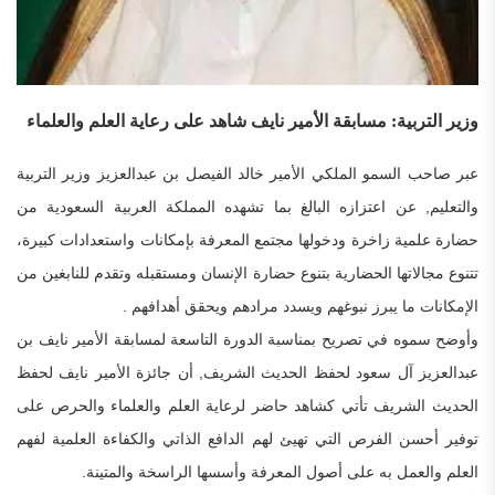
وزير التربية: مسابقة الأمير نايف شاهد على رعاية العلم والعلماء
عبر صاحب السمو الملكي الأمير خالد الفيصل بن عبدالعزيز وزير التربية
والتعليم, عن اعتزازه البالغ بما تشهده المملكة العربية السعودية من
حضارة علمية زاخرة ودخولها مجتمع المعرفة بإمكانات واستعدادات كبيرة،
تتنوع مجالاتها الحضارية بتنوع حضارة الإنسان ومستقبله وتقدم للنابغين من
الإمكانات ما يبرز نبوغهم ويسدد مرادهم ويحقق أهدافهم .
وأوضح سموه في تصريح بمناسبة الدورة التاسعة لمسابقة الأمير نايف بن
عبدالعزيز آل سعود لحفظ الحديث الشريف, أن جائزة الأمير نايف لحفظ
الحديث الشريف تأتي كشاهد حاضر لرعاية العلم والعلماء والحرص على
توفير أحسن الفرص التي تهيئ لهم الدافع الذاتي والكفاءة العلمية لفهم
العلم والعمل به على أصول المعرفة وأسسها الراسخة والمتينة.