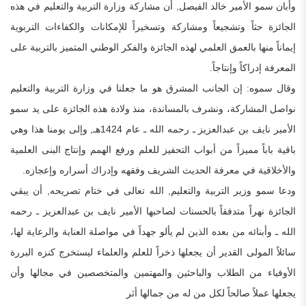
وأبان سمو الأمير خالد الفيصل, أن مشاركة وزارة التربية والتعليم في هذه
الجائزة حثاً وتشجيعاً ومشاركة وتسخيراً للإمكانات والكفاءات التربوية
إيماناً منها بالعمق العلمي لهذه الجائزة والفكر الوطني المتميز بالتربية على
المعرفة إدراكاً وإنتاجاً.
وقال سموه: إن الجانب المشرق هو ما جعلنا في وزارة التربية والتعليم
نواصل المشاركة، ونشرف بالمساندة، منذ ولادة هذه الجائزة على يد سمو
الأمير نايف بن عبدالعزيز ـ رحمه الله ـ عام 1424هـ, وإلى يومنا هذا وهي
باقية باباً مميزاً من أبواب التحفيز للعلم ورفع الهمم وإنتاج البنى العلمية
والأخلاقية في معرفة الحديث الشريف وفقهه وإدراك أسراره وإعجازه.
ودعا سمو وزير التربية والتعليم, الله تعالى في ختام تصريحه, أن يبقي
الجائزة نهراً متدفقاً بالحسنات لصاحبها الأمير نايف بن عبدالعزيز ـ رحمه
الله ـ وأبنائه من بعده الذين لم يألو جهداً في مواصلة العناية والرعاية لها،
سائلاً المولى القدير أن يجعلها ذخراً للعلم والعلماء ليستخرج كنزه البررة
الأوفياء من الطلاب والباحثين والمهتمين والمتخصصين في مجالها وأن
يجعلها عملاً صالحاً لكل من له من جمالها أثر