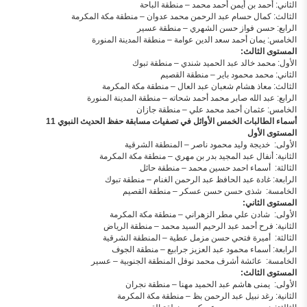
الثاني: أحمد بن أيمن أحمد محمد – منطقة الباحة
الثالث: كمال حسام عبد الرحمن محمد عدوان – منطقة مكة المكرمة
الرابع: حسن فواز حسن الشهري – منطقة عسير
الخامس: يمان أحمد سعد الدين عوامة – منطقة المدينة المنورة
المستوى الثالث
:
الأول: محمد خالد عبد الحميد شندي – منطقة تبوك
الثاني: محمد محمود باير – منطقة القصيم
الثالث: معاذ هشام شعبان عبد العال – منطقة مكة المكرمة
الرابع: عبد الله صابر محمد أحمد شحاته – منطقة المدينة المنورة
الخامس: عثمان أحمد محمد علي – منطقة جازان
أسماء الطالبات الخمس الأوائل في تصفيات مسابقة حفظ الحديث النبوي 11
المستوى الأول
الأولى: خديجة وليد محمود ناصر – المنطقة الشرقية
الثانية: أنفال عبد المجيد بدر بن مهري – منطقة مكة المكرمة
الثالثة: أسماء احمد حسين محمد – منطقة حائل
الرابعة: غادة عبد الحافظ عبد الرحمن الغنام – منطقة تبوك
الخامسة: شذى حسن حسن عسكر – منطقة القصيم
المستوى الثاني:
الأولى: شادن علي مطر الزهراني – منطقة مكة المكرمة
الثانية: فرح أحمد عبد الرحيم السيد محمد – منطقة الرياض
الثالثة: أميرة فتحي حسن مزمل عطية – المنطقة الشرقية
الرابعة: أسماء محمود عبد العزيز جرابيع – منطقة الجوف
الخامسة: عائشة أشرف محمد نوفل المنطقة الجنوبية – عسير
المستوى الثالث:
الأولى: يمنى هاشم عبد الحميد مهنا – منطقة نجران
الثانية: رغد نبيل عبد الرحمن بظ – منطقة مكة المكرمة