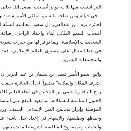
التي انبثقت منها ثلاث جوائز أصبحت -بفضل الله تعالى-
– في حياته ومن صاحب السمو الملكي الأمير سعود بن ن
لجائزة نايف بن عبدالعزيز آل سعود العالمية للسنَّة
أصحاب السمو الملكي أبناء وأحفاد الراحل, إضافة 
الشخصيات الإسلامية، وبما توافر لها من خبرات بشرية و
في هذا المجال على مستوى العالم الإسلامي، فقد أ
والمجتمعات البشرية .
وأتبع سمو الأمير فيصل بن سلمان بن عبد العزيز أن اخت
“شرف المكان والمكانة” مشيراً إلى أن الجائزة حققت ف
روح التنافس العلمي بين الباحثين في أنحاء العالم كافة
الحلول المناسبة لمشكلاته، بما يعود بالنفع على المسل
المؤصلة وإبراز محاسن الدين الإسلامي الحنيف، وربط
وحفظها وتطبيقها، والإسهام في إعداد جيل ناشئ ع
والشباب وتنمية روح المنافسة الشريفة المفيدة بينهم .