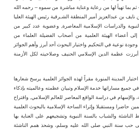
 ثم بما تهيأ لها من رعاية وعناية مباشرة من سموه – رحمه الله
ايف بن عبدالعزيز أمير المنطقة الشـرقية رئيس الهيئة العليا
 النبوية والدراسات الإسلامية المعاصرة, وعضوية عدد كبير من
إلى أعضاء الهيئة العلمية من أصحاب الفضيلة العلماء من
جودة نوعية في التحكيم واختيار البحوث أحد أبرز وأهم الجوائز
برزت عظمة الدين الإسلامي الحنيف وصلاحيته لكل الأزمنة
يار المدينة المنورة مقراً لهذه الجوائز العلمية يرسخ شعارها
ي جميع مساراتها خدمة الإسلام وتبيان عظمته وعالميته بإذكاء
، والإسهام في دراسة الواقع المعاصر للعالم الإسلامي, واقتراح
مين حاضرا ومستقبلا وإثراء الساحة الإسلامية بالبحوث العلمية
 الناشئة والشباب بالسنة النبوية وتشجيعهم على العناية بها
لى حب سنة النبي صلى الله عليه وسلم، وشحذ همم الناشئة