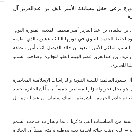
ورة يرعى حفل مسابقة الأمير نايف بن عبدالعزيز آل
ة
ن سلمان بن عبد العزيز أمير منطقة المدينة المنورة اليوم
ود لحفظ الحديث النبوي في دورتها الثالثة عشرة، الذي نظمته
ب السمو الملكي الأمير سعود بن خالد الفيصل نائب أمير منطقة
 نايف بن عبدالعزيز عضو الهيئة العليا للجائزة, وصاحب السمو
يا للجائزة.
ل سعود العالمية للسنة النبوية والدراسات الإسلامية المعاصرة
و محل فخر واعتزاز للمسلمين جميعاً, مبيناً أن الجائزة تجسد
ة بقيادة خادم الحرمين الشريفين الملك سلمان بن عبد العزيز آل
سبة من المناسبات التي تذكرنا دائما بإنجازات صاحب السمو
 – الذي وهب حياته لخدمة دينه ووطنه وأمته, مبيناً أن الجائزة