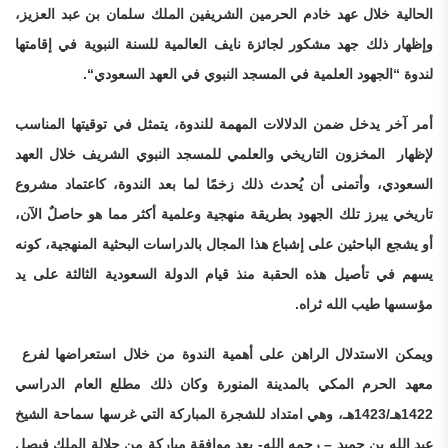
الحالية خلال عهد خادم الحرمين الشريفين الملك سلمان بن عبد العزيز،
وإظهار ذلك جهد مشكور لجائزة نايف العالمية للسنة النبوية في إقامتها
لندوة “
الجهود العلمية في المسجد النبوي في العهد السعودي
“.
أمر آخر يدخل ضمن الدلالات المهمة للندوة، يتمثل في توقيتها المناسب
لإظهار المخزون
التاريخي والعلمي للمسجد النبوي الشريف خلال العهد
السعودي، وأتمنى أن يُحدث ذلك زخمًا لما بعد الندوة، كاعتماد مشروع
تاريخي يبرز تلك الجهود بطريقة منهجية وعلمية أكثر مما هو حاصلٌ الآن،
أو يشجع الباحثين على إشباع هذا المجال بالدراسات البحثية المنهجية، كونه
يسهم في تأصيل هذه الحقبة منذ قيام الدولة السعودية الثالثة على يد
مؤسسها طيب الله ثراه.
ويمكن الاستدلال الراهن على أهمية الندوة من خلال استعراضها لفرع
معهد الحرم المكي بالمدينة المنورة وكان ذلك مطلع العام الدراسي
1422
هـ/
1423
هـ، وهي امتداد للشجرة المباركة التي غرسها سماحة الشيخ
عبد الله بن حميد – رحمه الله- بعد موافقة مباركة من جلالة الملك فيصل