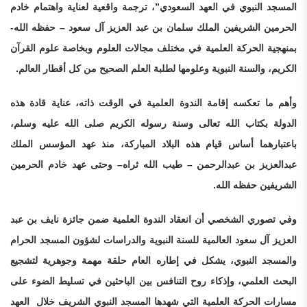
المسجد النبوي في العهد السعودي”، ترجمة واقعية لعناية واهتمام خادم
الحرمين الشريفين الملك سلمان بن عبد العزيز آل سعود – حفظه الله-
بمنهجية الحركة العلمية في مختلف مجالات العلوم وبخاصة علوم القرآن
الكريم، والسنة النبوية وعلومها لطلبة العلم الصحيح من كل أقطار العالم.
وأهم ما تعكسه إقامة الندوة العلمية في الوقت ذاته، عناية قادة هذه
الدولة بكتاب الله تعالى وسنة رسوله الكريم صلى الله عليه وسلم،
باعتبارهما أساس قيام هذه البلاد المباركة، منذ عهد المؤسس الملك
عبدالعزيز بن عبدالرحمن – طيب الله ثراه– وحتى عهد خادم الحرمين
الشريفين حفظه الله.
وفي تصوري الشخصي أن انعقاد الندوة العلمية ضمن جائزة نايف بن عبد
العزيز آل سعود العالمية للسنة النبوية والدراسات لشؤون المسجد الحرام
والمسجد النبوي، يشكل في إطاره العام حلقة مهمة وجوهرية لتشجيع
البحث العلمي، وإذكاء روح التنافس بين الباحثين في تسليط الضوء على
مسارات الحركة العلمية التي شهدها المسجد النبوي الشريف خلال العهد