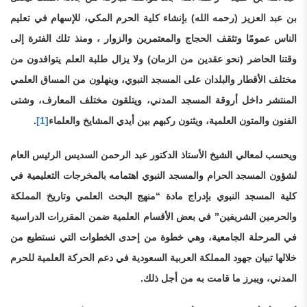
بن عبد العزيز (رحمه الله) بإنشاء كلية الحرم المكي، للإسهام في تعليم
الناس عمومًا وتثقف الحجاج والمعتمرين والزوار ، ومنذ تلك الفترة إلى
وقتنا الحاضر (نحو عقدين من الزمان) ولا يزال طلبة العلم يتوافدون من
مختلف الأقطار والبلدان على المسجد النبوي، وينهلون من المساق العلمي
المنتشر داخل أروقة المسجد المدني، ويتلقون مختلف المعارف، وشتى
الفنون والمتون العلمية، ويثنون ركبهم بين أيدي المشايخ والعلماء
[1]
.
ويحسب لمعالي الشيخ الأستاذ الدكتور عبد الرحمن السديس الرئيس العام
لشؤون المسجد الحرام والمسجد النبوي اهتمامه بالمخرجات التعليمية في
كلية المسجد النبوي بإدراج مادة “منهج البحث العلمي وتاريخ المملكة
والحرمين الشريفين” في بعض الأقسام العلمية ضمن المقررات الدراسية
في المرحلة الجامعية، وهي خطوة من إحدى الخطوات التي نستطيع من
خلالها تبيان جهود المملكة العربية السعودية في دعم الحركة العلمية للحرم
المدني، ويبرز ما قامت به من أجل ذلك.