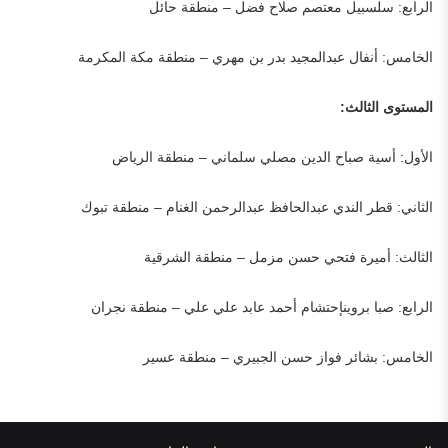
الرابع: سلسبيل معتصم صلاح فضل – منطقة حائل
الخامس: أنفال عبدالمجيد بدر بن مهري – منطقة مكة المكرمة
المستوى الثالث:
الأول: أسية صباح الدين مصلي سلماني – منطقة الرياض
الثاني: قطر الندي عبدالحافظ عبدالرحمن الغنام – منطقة تبوك
الثالث: أميرة فتحي حسن مزمل – منطقة الشرقية
الرابع: صبا بروينإحتشام أحمد عابد علي علي – منطقة نجران
الخامس: بشائر فواز حسن الجبيري – منطقة عسير