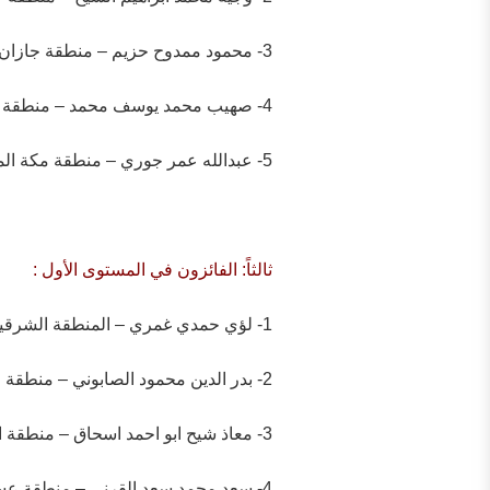
3- محمود ممدوح حزيم – منطقة جازان .
4- صهيب محمد يوسف محمد – منطقة القصيم .
5- عبدالله عمر جوري – منطقة مكة المكرمة .
ثالثاً: الفائزون في المستوى الأول :
1- لؤي حمدي غمري – المنطقة الشرقية .
2- بدر الدين محمود الصابوني – منطقة القصيم .
3- معاذ شيح ابو احمد اسحاق – منطقة المدينة المنورة .
4- سعد محمد سعد القرني – منطقة عسير .